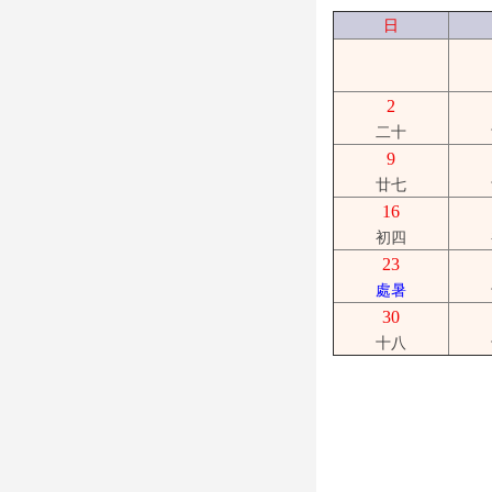
日
2
二十
9
廿七
16
初四
23
處暑
30
十八