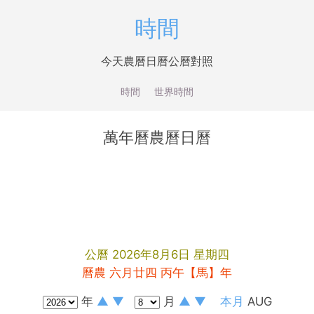
時間
今天農曆日曆公曆對照
時間
世界時間
萬年曆農曆日曆
公曆
2026
年
8
月
6
日
星期
四
曆農
六月廿四
丙午【馬】年
年
▲
▼
月
▲
▼
本月
AUG