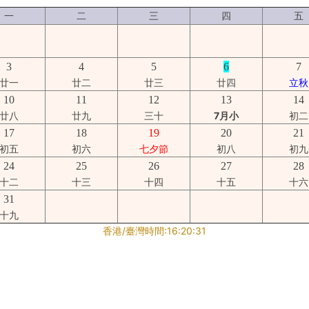
一
二
三
四
五
3
4
5
6
7
廿一
廿二
廿三
廿四
立秋
10
11
12
13
14
廿八
廿九
三十
7月小
初二
17
18
19
20
21
初五
初六
七夕節
初八
初九
24
25
26
27
28
十二
十三
十四
十五
十六
31
十九
香港/臺灣時間:
16
:
20
:
31