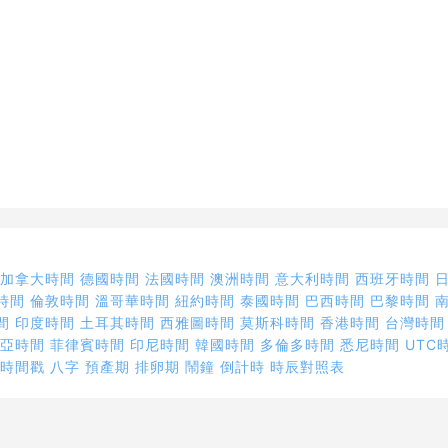
加拿大時間
德國時間
法國時間
澳洲時間
意大利時間
西班牙時間
時間
倫敦時間
溫哥華時間
紐約時間
泰國時間
巴西時間
巴黎時間
間
印度時間
土耳其時間
西雅圖時間
莫斯科時間
香港時間
台灣時間
西亞時間
菲律賓時間
印尼時間
韓國時間
多倫多時間
悉尼時間
UTC
時間戳
八字
預產期
排卵期
鬧鐘
倒計時
時辰對照表