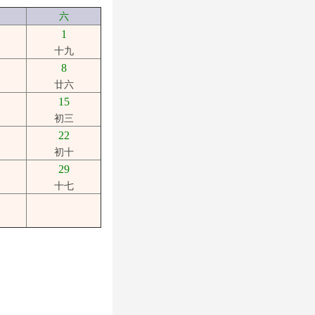
六
1
十九
8
廿六
15
初三
22
初十
29
十七