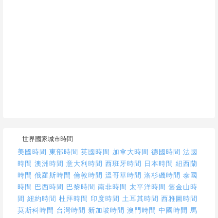
世界國家城市時間
美國時間
東部時間
英國時間
加拿大時間
德國時間
法國
時間
澳洲時間
意大利時間
西班牙時間
日本時間
紐西蘭
時間
俄羅斯時間
倫敦時間
溫哥華時間
洛杉磯時間
泰國
時間
巴西時間
巴黎時間
南非時間
太平洋時間
舊金山時
間
紐約時間
杜拜時間
印度時間
土耳其時間
西雅圖時間
莫斯科時間
台灣時間
新加坡時間
澳門時間
中國時間
馬