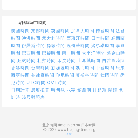
世界國家城市時間
美國時間
東部時間
英國時間
加拿大時間
德國時間
法國
時間
澳洲時間
意大利時間
西班牙時間
日本時間
紐西蘭
時間
俄羅斯時間
倫敦時間
溫哥華時間
洛杉磯時間
泰國
時間
巴西時間
巴黎時間
南非時間
太平洋時間
舊金山時
間
紐約時間
杜拜時間
印度時間
土耳其時間
西雅圖時間
香港時間
台灣時間
新加坡時間
澳門時間
中國時間
馬來
西亞時間
菲律賓時間
印尼時間
莫斯科時間
韓國時間
悉
尼時間
UTC時間
GMT時間
日期計算
農曆換算
時間戳
八字
預產期
排卵期
鬧鐘
倒
計時
時辰對照表
北京時間
time in china
日本時間
© 2025 www.beijing-time.org
-4.00