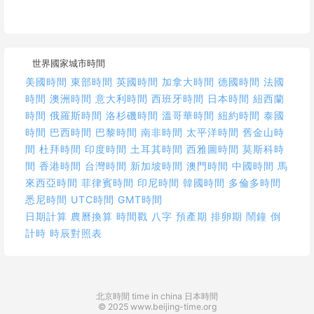
世界國家城市時間
美國時間
東部時間
英國時間
加拿大時間
德國時間
法國
時間
澳洲時間
意大利時間
西班牙時間
日本時間
紐西蘭
時間
俄羅斯時間
洛杉磯時間
溫哥華時間
紐約時間
泰國
時間
巴西時間
巴黎時間
南非時間
太平洋時間
舊金山時
間
杜拜時間
印度時間
土耳其時間
西雅圖時間
莫斯科時
間
香港時間
台灣時間
新加坡時間
澳門時間
中國時間
馬
來西亞時間
菲律賓時間
印尼時間
韓國時間
多倫多時間
悉尼時間
UTC時間
GMT時間
日期計算
農曆換算
時間戳
八字
預產期
排卵期
鬧鐘
倒
計時
時辰對照表
北京時間
time in china
日本時間
© 2025 www.beijing-time.org