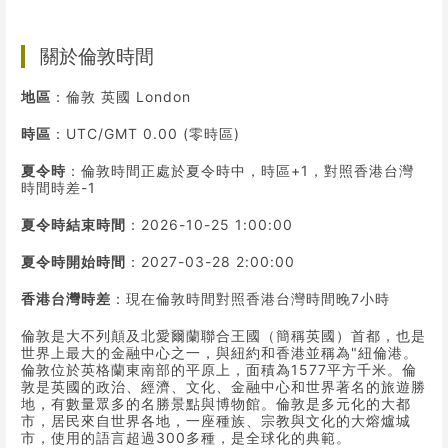
關於倫敦時間
地區
：倫敦 英國 London
時區
：UTC/GMT 0.00 (零時區)
夏令時
：倫敦時間正處於夏令時中，時區+1，對照香港台灣
時間時差-1
夏令時結束時間
：2026-10-25 1:00:00
夏令時開始時間
：2027-03-28 2:00:00
香港台灣時差
：現在倫敦時間對照香港台灣時間晚7小時
倫敦是大不列顛及北愛爾蘭聯合王國（簡稱英國）首都，也是
世界上最大的金融中心之一，與紐約和香港並稱為"紐倫港。
倫敦位於英格蘭東南部的平原上，面積為1577平方千米。倫
敦是英國的政治、經濟、文化、金融中心和世界著名的旅遊勝
地，有數量眾多的名勝景點與博物館。倫敦是多元化的大都
市，居民來自世界各地，一座種族、宗教與文化的大熔爐城
市，使用的語言超過300多種，是全球化的典範。