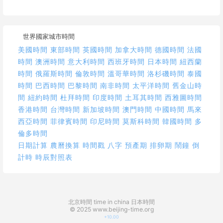
世界國家城市時間
美國時間
東部時間
英國時間
加拿大時間
德國時間
法國
時間
澳洲時間
意大利時間
西班牙時間
日本時間
紐西蘭
時間
俄羅斯時間
倫敦時間
溫哥華時間
洛杉磯時間
泰國
時間
巴西時間
巴黎時間
南非時間
太平洋時間
舊金山時
間
紐約時間
杜拜時間
印度時間
土耳其時間
西雅圖時間
香港時間
台灣時間
新加坡時間
澳門時間
中國時間
馬來
西亞時間
菲律賓時間
印尼時間
莫斯科時間
韓國時間
多
倫多時間
日期計算
農曆換算
時間戳
八字
預產期
排卵期
鬧鐘
倒
計時
時辰對照表
北京時間
time in china
日本時間
© 2025 www.beijing-time.org
+10.00