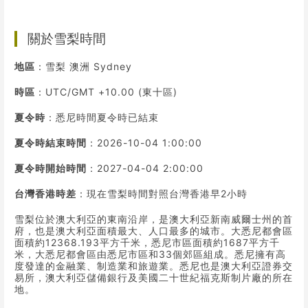
關於雪梨時間
地區
：雪梨 澳洲 Sydney
時區
：UTC/GMT +10.00 (東十區)
夏令時
：悉尼時間夏令時已結束
夏令時結束時間
：2026-10-04 1:00:00
夏令時開始時間
：2027-04-04 2:00:00
台灣香港時差
：現在雪梨時間對照台灣香港早2小時
雪梨位於澳大利亞的東南沿岸，是澳大利亞新南威爾士州的首
府，也是澳大利亞面積最大、人口最多的城市。大悉尼都會區
面積約12368.193平方千米，悉尼市區面積約1687平方千
米，大悉尼都會區由悉尼市區和33個郊區組成。悉尼擁有高
度發達的金融業、制造業和旅遊業。悉尼也是澳大利亞證券交
易所，澳大利亞儲備銀行及美國二十世紀福克斯制片廠的所在
地。