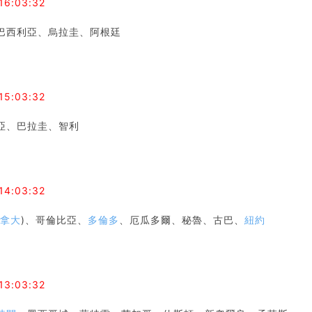
16:03:32
巴西利亞、烏拉圭、阿根廷
4
15:03:32
亞、巴拉圭、智利
5
14:03:32
加拿大
)、哥倫比亞、
多倫多
、厄瓜多爾、秘魯、古巴、
紐約
6
13:03:32