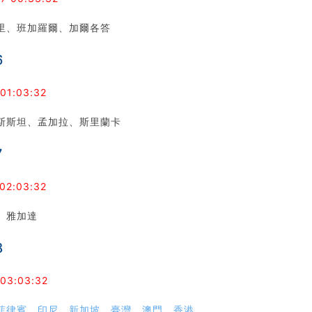
里、班加羅爾、加爾各答
6
 01:03:32
斯斯坦、孟加拉、斯里蘭卡
7
02:03:32
、雅加達
8
 03:03:32
菲律賓
、
印尼
、
新加坡
、
臺灣
、
澳門
、
香港