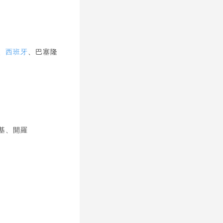
、
西班牙
、巴塞隆
基、開羅