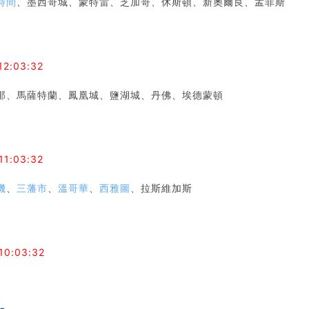
時間
、墨西哥城、蒙特雷、芝加哥、休斯頓、新奧爾良、孟菲斯
12:03:32
那、馬薩特蘭、鳳凰城、鹽湖城、丹佛、埃德蒙頓
8
11:03:32
機
、
三藩市
、
溫哥華
、
西雅圖
、拉斯維加斯
9
10:03:32