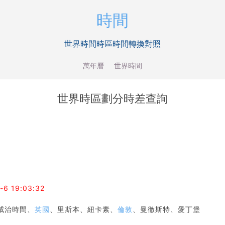
時間
世界時間時區時間轉換對照
萬年曆
世界時間
世界時區劃分時差查詢
-6 19:03:32
威治時間、
英國
、里斯本、紐卡素、
倫敦
、曼徹斯特、愛丁堡