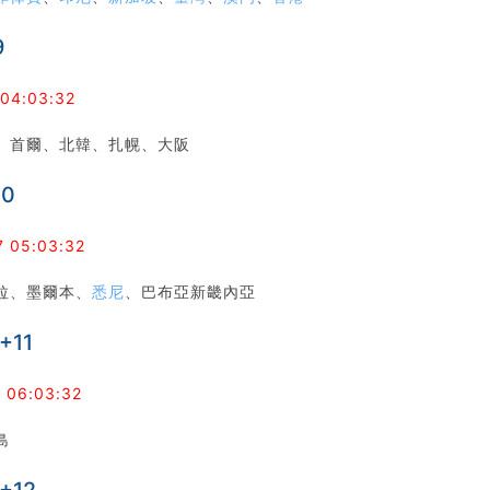
9
 04:03:32
、首爾、北韓、扎幌、大阪
10
7 05:03:32
拉、墨爾本、
悉尼
、巴布亞新畿內亞
+11
 06:03:32
島