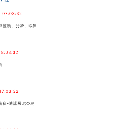
+12
7 07:03:32
威靈頓、斐濟、瑙魯
18:03:32
島
17:03:32
南多-迪諾羅尼亞島
3