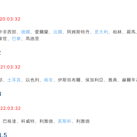
1
20:03:32
中非西部、
德國
、愛爾蘭、
法國
、阿姆斯特丹、
意大利
、柏林、羅馬
黎世、
巴黎
、馬德里
2
 21:03:32
部、
土耳其
、以色列、
南非
、伊斯坦布爾、保加利亞、雅典、赫爾辛
3
 22:03:32
、巴格達、科威特、利雅德、
莫斯科
、利雅德
.5