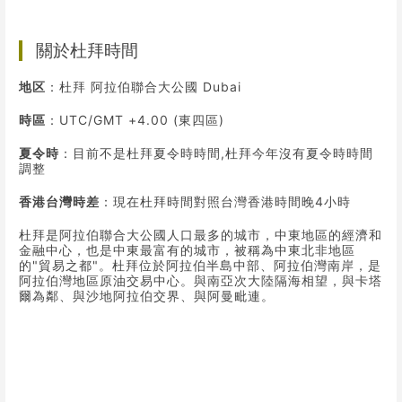
關於杜拜時間
地区
：杜拜 阿拉伯聯合大公國 Dubai
時區
：UTC/GMT +4.00 (東四區)
夏令時
：目前不是杜拜夏令時時間,杜拜今年沒有夏令時時間
調整
香港台灣時差
：現在杜拜時間對照台灣香港時間晚4小時
杜拜是阿拉伯聯合大公國人口最多的城市，中東地區的經濟和
金融中心，也是中東最富有的城市，被稱為中東北非地區
的"貿易之都"。杜拜位於阿拉伯半島中部、阿拉伯灣南岸，是
阿拉伯灣地區
原油
交易中心。與南亞次大陸隔海相望，與卡塔
爾為鄰、與沙地阿拉伯交界、與阿曼毗連。