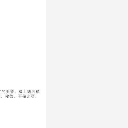
"的美譽。國土總面積
維亞、秘魯、哥倫比亞、