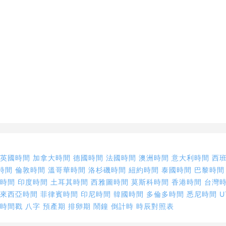
英國時間
加拿大時間
德國時間
法國時間
澳洲時間
意大利時間
西
時間
倫敦時間
溫哥華時間
洛杉磯時間
紐約時間
泰國時間
巴黎時間
拜時間
印度時間
土耳其時間
西雅圖時間
莫斯科時間
香港時間
台灣
馬來西亞時間
菲律賓時間
印尼時間
韓國時間
多倫多時間
悉尼時間
U
時間戳
八字
預產期
排卵期
鬧鐘
倒計時
時辰對照表