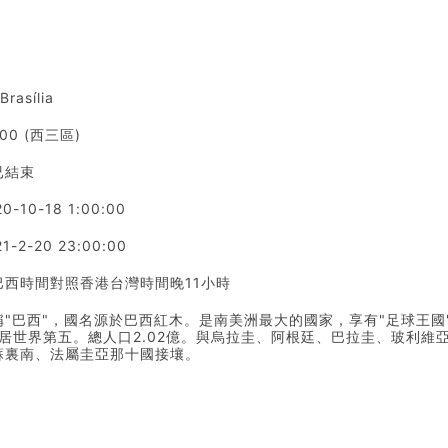
asília
.00 (西三區)
已結束
0-10-18 1:00:00
1-2-20 23:00:00
巴西時間對照香港台灣時間晚11小時
"巴西"，國名源於巴西紅木。是南美洲最大的國家，享有"足球王國
里，居世界第五。總人口2.02億。與烏拉圭、阿根廷、巴拉圭、玻利
蘇裏南、法屬圭亞那十國接壤。