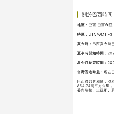
關於巴西時間
地區
：巴西 巴西利亞 Br
時區
：UTC/GMT -3
夏令時
：巴西夏令時
夏令時開始時間
：202
夏令時結束時間
：202
台灣香港時差
：現在
巴西聯邦共和國，簡稱
854.74萬平方公
委內瑞拉、圭亞那、