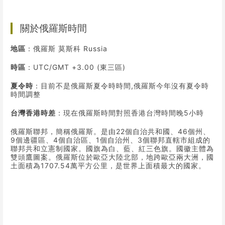
關於俄羅斯時間
地區
：俄羅斯 莫斯科 Russia
時區
：UTC/GMT +3.00 (東三區)
夏令時
：目前不是俄羅斯夏令時時間,俄羅斯今年沒有夏令時
時間調整
台灣香港時差
：現在俄羅斯時間對照香港台灣時間晚5小時
俄羅斯聯邦，簡稱俄羅斯。是由22個自治共和國、46個州、
9個邊疆區、4個自治區、1個自治州、3個聯邦直轄市組成的
聯邦共和立憲制國家。國旗為白、藍、紅三色旗。國徽主體為
雙頭鷹圖案。俄羅斯位於歐亞大陸北部，地跨歐亞兩大洲，國
土面積為1707.54萬平方公里，是世界上面積最大的國家。